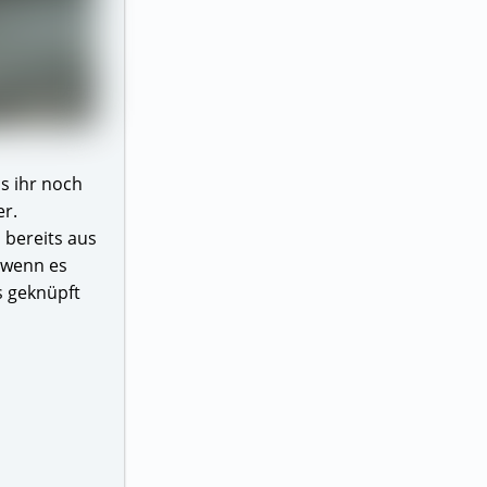
ls ihr noch
er.
 bereits aus
h wenn es
s geknüpft