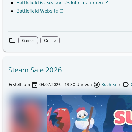
Battlefield 6 - Season #3 Informationen
open_in_new
Battlefield Website
open_in_new
folder
Games
Online
Steam Sale 2026
event
account_circle
label
Erstellt am
04.07.2026 - 13:30
Uhr von
Boehrsi
in