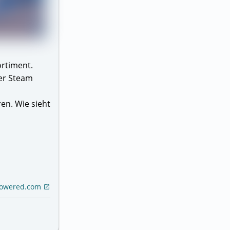
ortiment.
Der Steam
en. Wie sieht
powered.com
open_in_new