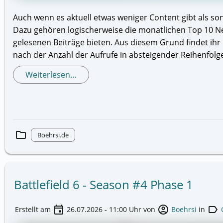
Auch wenn es aktuell etwas weniger Content gibt als so
Dazu gehören logischerweise die monatlichen Top 10 New
gelesenen Beiträge bieten. Aus diesem Grund findet ihr im
nach der Anzahl der Aufrufe in absteigender Reihenfolg
Weiterlesen…
folder
Boehrsi.de
Battlefield 6 - Season #4 Phase 1
event
account_circle
label
Erstellt am
26.07.2026 - 11:00
Uhr von
Boehrsi
in