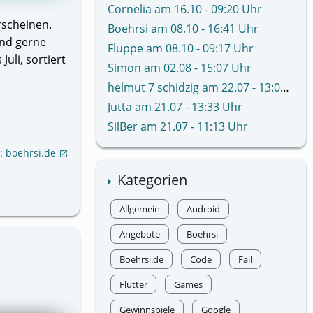
Cornelia am 16.10 - 09:20 Uhr
rscheinen.
Boehrsi am 08.10 - 16:41 Uhr
und gerne
Fluppe am 08.10 - 09:17 Uhr
uli, sortiert
Simon am 02.08 - 15:07 Uhr
helmut 7 schidzig am 22.07 - 13:02 Uhr
Jutta am 21.07 - 13:33 Uhr
SilBer am 21.07 - 11:13 Uhr
e:
boehrsi.de
open_in_new
Kategorien
Allgemein
Android
Angebote
Boehrsi
Boehrsi.de
Code
Fail
Flutter
Games
Gewinnspiele
Google