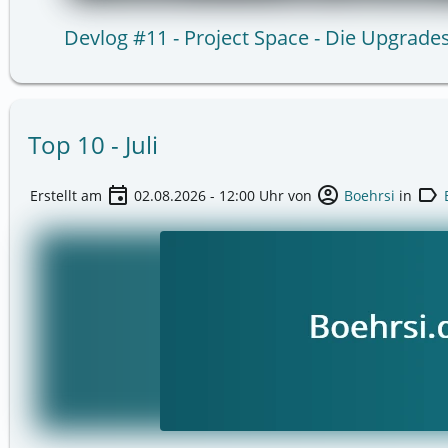
Devlog #11 - Project Space - Die Upgrade
Top 10 - Juli
event
account_circle
label
Erstellt am
02.08.2026 - 12:00
Uhr von
Boehrsi
in