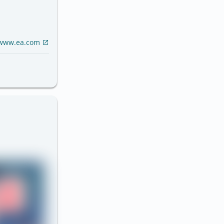
www.ea.com
open_in_new