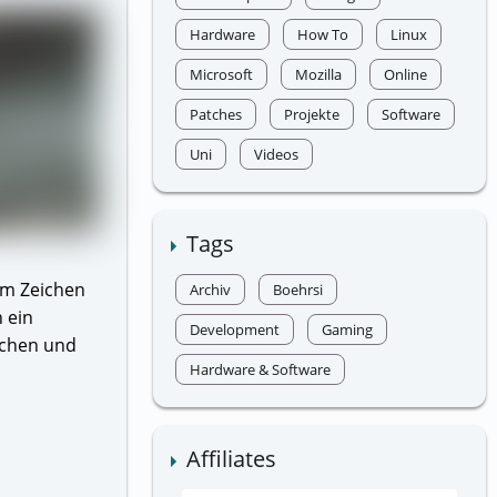
Hardware
How To
Linux
Microsoft
Mozilla
Online
Patches
Projekte
Software
Uni
Videos
Tags
 im Zeichen
Archiv
Boehrsi
 ein
Development
Gaming
uchen und
Hardware & Software
Affiliates