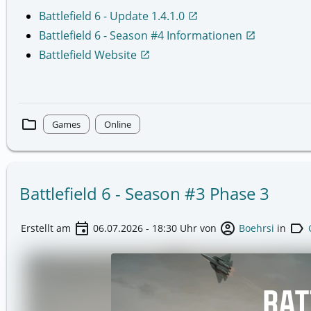
Battlefield 6 - Update 1.4.1.0
open_in_new
Battlefield 6 - Season #4 Informationen
open_in_new
Battlefield Website
open_in_new
folder
Games
Online
Battlefield 6 - Season #3 Phase 3
event
account_circle
label
Erstellt am
06.07.2026 - 18:30
Uhr von
Boehrsi
in