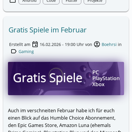
folder
Android
Code
Flutter
Projekte
Gratis Spiele im Februar
event
account_circle
Erstellt am
16.02.2026 - 19:00
Uhr von
Boehrsi
in
label
Gaming
Auch im verschneiten Februar habe ich für euch
einen Blick auf das Humble Choice Abonnement,
den Epic Games Store, Amazon Luna (ehemals