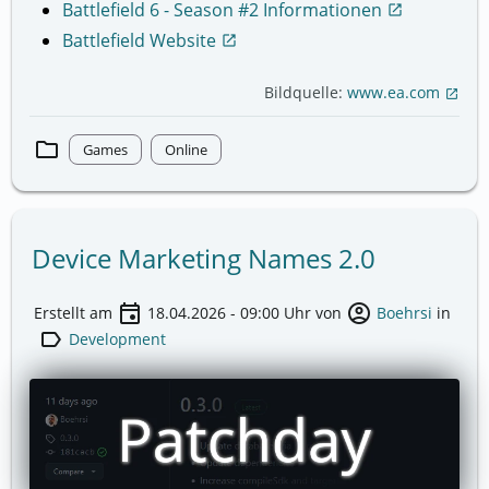
Battlefield 6 - Season #2 Informationen
open_in_new
Battlefield Website
open_in_new
Bildquelle:
www.ea.com
open_in_new
folder
Games
Online
Device Marketing Names 2.0
event
account_circle
Erstellt am
18.04.2026 - 09:00
Uhr von
Boehrsi
in
label
Development