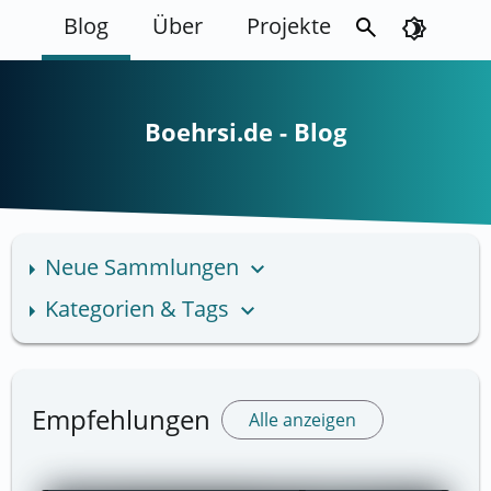
Blog
Über
Projekte
search
brightness_4
Boehrsi.de - Blog
Neue Sammlungen
keyboard_arrow_down
Kategorien & Tags
keyboard_arrow_down
Empfehlungen
Alle anzeigen