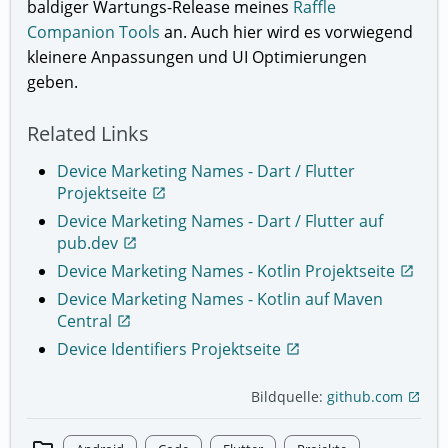
baldiger Wartungs-Release meines
Raffle
Companion Tools
an. Auch hier wird es vorwiegend
kleinere Anpassungen und UI Optimierungen
geben.
Related Links
Device Marketing Names - Dart / Flutter
Projektseite
open_in_new
Device Marketing Names - Dart / Flutter auf
pub.dev
open_in_new
Device Marketing Names - Kotlin Projektseite
open_in_new
Device Marketing Names - Kotlin auf Maven
Central
open_in_new
Device Identifiers Projektseite
open_in_new
Bildquelle:
github.com
open_in_new