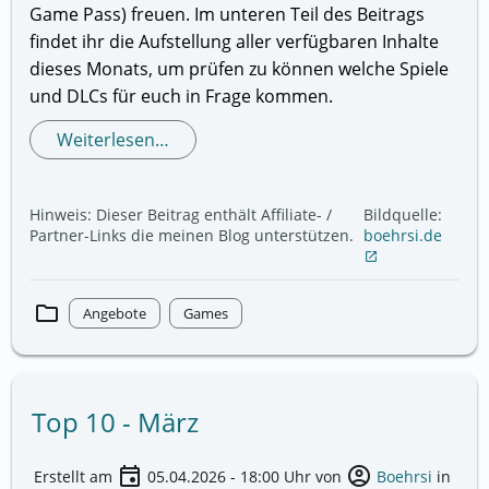
Game Pass) freuen. Im unteren Teil des Beitrags
findet ihr die Aufstellung aller verfügbaren Inhalte
dieses Monats, um prüfen zu können welche Spiele
und DLCs für euch in Frage kommen.
Weiterlesen…
Hinweis: Dieser Beitrag enthält Affiliate- /
Bildquelle:
Partner-Links die meinen Blog unterstützen.
boehrsi.de
open_in_new
folder
Angebote
Games
Top 10 - März
event
account_circle
Erstellt am
05.04.2026 - 18:00
Uhr von
Boehrsi
in