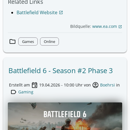
Related Links
Battlefield Website
open_in_new
Bildquelle:
www.ea.com
open_in_new
folder
Games
Online
Battlefield 6 - Season #2 Phase 3
event
account_circle
Erstellt am
19.04.2026 - 10:00
Uhr von
Boehrsi
in
label
Gaming