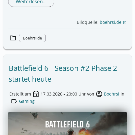
Weiterlesen…
Bildquelle:
boehrsi.de
open_in_new
folder
Boehrsi.de
Battlefield 6 - Season #2 Phase 2
startet heute
event
account_circle
Erstellt am
17.03.2026 - 20:00
Uhr von
Boehrsi
in
label
Gaming