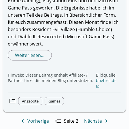
Prime Gaming), Playstation Plus und den Microsoft
Game Pass geworfen. Die Ergebnisse habe ich im
unteren Teil des Beitrags, in übersichtlicher Form,
für euch zusammengefasst. Diesen Monat finde ich
besonders Resident Evil Village (Humble Choice)
und Diablo II: Resurrected (Microsoft Game Pass)
erwähnenswert.
Weiterlesen…
Hinweis: Dieser Beitrag enthält Affiliate- /
Bildquelle:
Partner-Links die meinen Blog unterstützen.
boehrsi.de
open_in_new
folder
Angebote
Games
navigate_before
format_list_numbered
navigate_next
Vorherige
Seite 2
Nächste