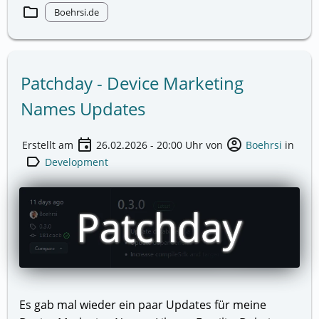
folder
Boehrsi.de
Patchday - Device Marketing
Names Updates
event
account_circle
Erstellt am
26.02.2026 - 20:00
Uhr von
Boehrsi
in
label
Development
Es gab mal wieder ein paar Updates für meine