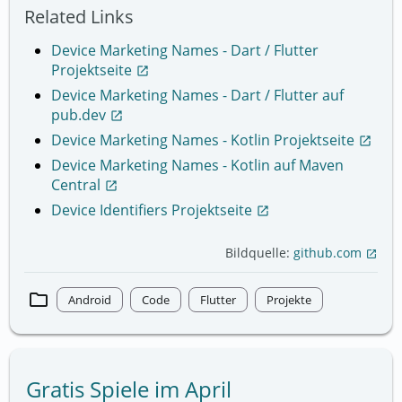
Related Links
Device Marketing Names - Dart / Flutter
Projektseite
open_in_new
Device Marketing Names - Dart / Flutter auf
pub.dev
open_in_new
Device Marketing Names - Kotlin Projektseite
open_in_new
Device Marketing Names - Kotlin auf Maven
Central
open_in_new
Device Identifiers Projektseite
open_in_new
Bildquelle:
github.com
open_in_new
folder
Android
Code
Flutter
Projekte
Gratis Spiele im April