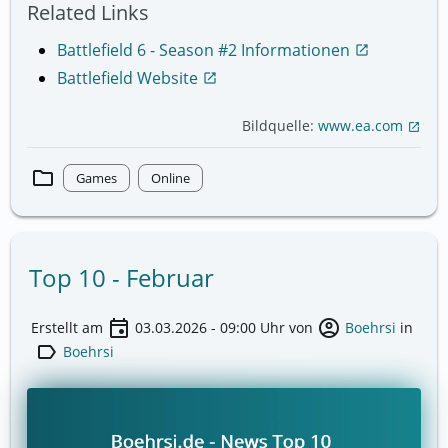
Related Links
Battlefield 6 - Season #2 Informationen
open_in_new
Battlefield Website
open_in_new
Bildquelle:
www.ea.com
open_in_new
folder
Games
Online
Top 10 - Februar
event
account_circle
Erstellt am
03.03.2026 - 09:00
Uhr von
Boehrsi
in
label
Boehrsi