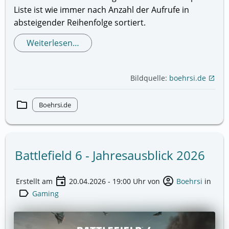
Liste ist wie immer nach Anzahl der Aufrufe in
absteigender Reihenfolge sortiert.
Weiterlesen…
Bildquelle:
boehrsi.de
open_in_new
folder
Boehrsi.de
Battlefield 6 - Jahresausblick 2026
event
account_circle
Erstellt am
20.04.2026 - 19:00
Uhr von
Boehrsi
in
label
Gaming