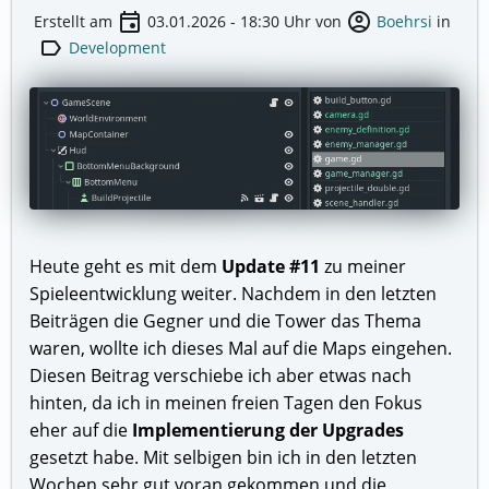
event
account_circle
Erstellt am
03.01.2026 - 18:30
Uhr von
Boehrsi
in
label
Development
Heute geht es mit dem
Update #11
zu meiner
Spieleentwicklung weiter. Nachdem in den letzten
Beiträgen die Gegner und die Tower das Thema
waren, wollte ich dieses Mal auf die Maps eingehen.
Diesen Beitrag verschiebe ich aber etwas nach
hinten, da ich in meinen freien Tagen den Fokus
eher auf die
Implementierung der Upgrades
gesetzt habe. Mit selbigen bin ich in den letzten
Wochen sehr gut voran gekommen und die