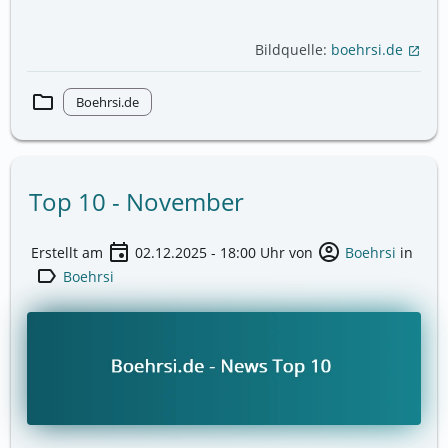
Bildquelle:
boehrsi.de
open_in_new
folder
Boehrsi.de
Top 10 - November
event
account_circle
Erstellt am
02.12.2025 - 18:00
Uhr von
Boehrsi
in
label
Boehrsi