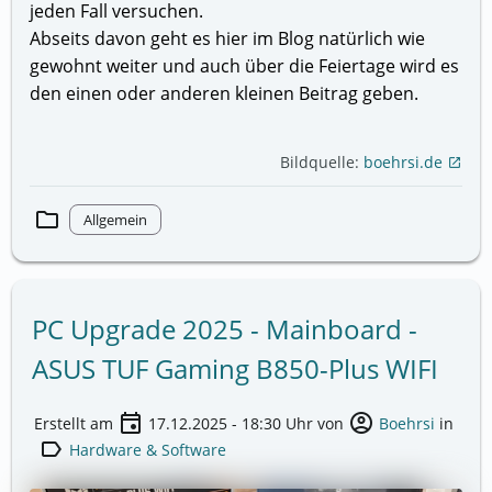
jeden Fall versuchen.
Abseits davon geht es hier im Blog natürlich wie
gewohnt weiter und auch über die Feiertage wird es
den einen oder anderen kleinen Beitrag geben.
Bildquelle:
boehrsi.de
open_in_new
folder
Allgemein
PC Upgrade 2025 - Mainboard -
ASUS TUF Gaming B850-Plus WIFI
event
account_circle
Erstellt am
17.12.2025 - 18:30
Uhr von
Boehrsi
in
label
Hardware & Software