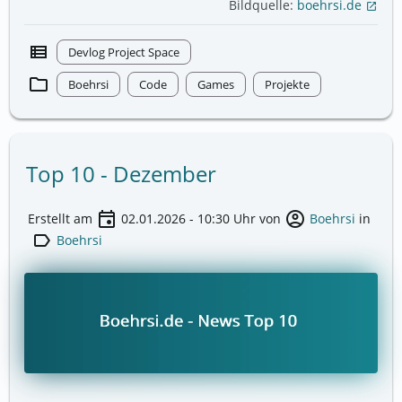
Bildquelle:
boehrsi.de
open_in_new
view_list
Devlog Project Space
folder
Boehrsi
Code
Games
Projekte
Top 10 - Dezember
event
account_circle
Erstellt am
02.01.2026 - 10:30
Uhr von
Boehrsi
in
label
Boehrsi