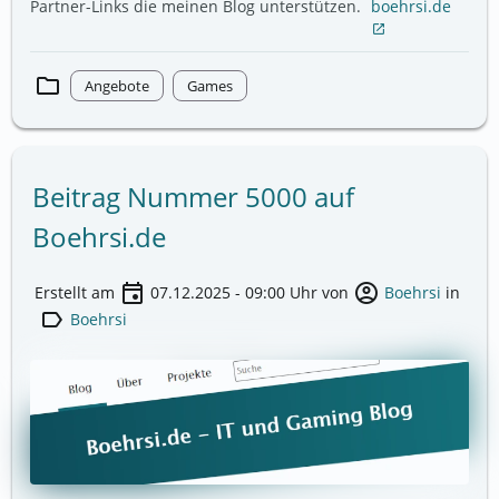
Partner-Links die meinen Blog unterstützen.
boehrsi.de
open_in_new
folder
Angebote
Games
Beitrag Nummer 5000 auf
Boehrsi.de
event
account_circle
Erstellt am
07.12.2025 - 09:00
Uhr von
Boehrsi
in
label
Boehrsi