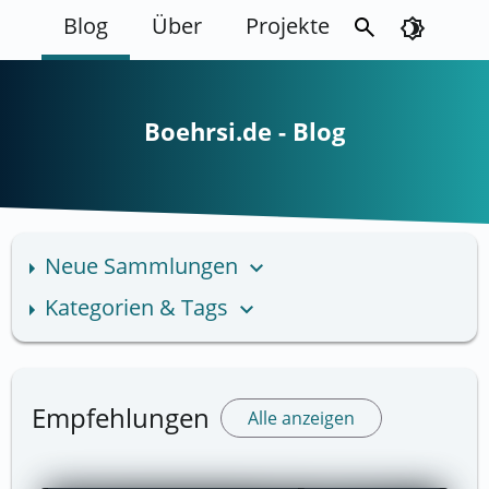
Blog
Über
Projekte
search
brightness_4
Boehrsi.de - Blog
Neue Sammlungen
keyboard_arrow_down
Kategorien & Tags
keyboard_arrow_down
Empfehlungen
Alle anzeigen