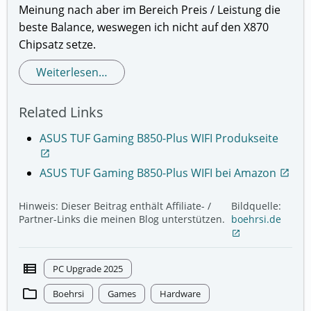
Meinung nach aber im Bereich Preis / Leistung die
beste Balance, weswegen ich nicht auf den X870
Chipsatz setze.
Weiterlesen…
Related Links
ASUS TUF Gaming B850-Plus WIFI Produkseite
open_in_new
ASUS TUF Gaming B850-Plus WIFI bei Amazon
open_in_new
Hinweis: Dieser Beitrag enthält Affiliate- /
Bildquelle:
Partner-Links die meinen Blog unterstützen.
boehrsi.de
open_in_new
view_list
PC Upgrade 2025
folder
Boehrsi
Games
Hardware