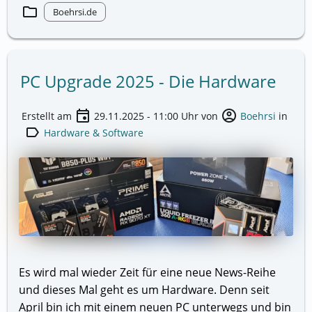
folder
Boehrsi.de
PC Upgrade 2025 - Die Hardware
event
account_circle
Erstellt am
29.11.2025 - 11:00
Uhr von
Boehrsi
in
label
Hardware & Software
Es wird mal wieder Zeit für eine neue News-Reihe
und dieses Mal geht es um Hardware. Denn seit
April bin ich mit einem neuen PC unterwegs und bin