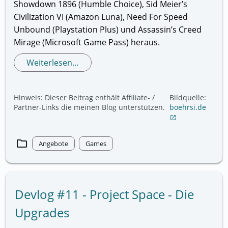
Showdown 1896 (Humble Choice), Sid Meier’s
Civilization VI (Amazon Luna), Need For Speed
Unbound (Playstation Plus) und Assassin’s Creed
Mirage (Microsoft Game Pass) heraus.
Weiterlesen…
Hinweis: Dieser Beitrag enthält Affiliate- /
Bildquelle:
Partner-Links die meinen Blog unterstützen.
boehrsi.de
open_in_new
folder
Angebote
Games
Devlog #11 - Project Space - Die
Upgrades