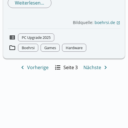
Weiterlesen…
Bildquelle:
boehrsi.de
open_in_new
view_list
PC Upgrade 2025
folder
Boehrsi
Games
Hardware
navigate_before
format_list_numbered
navigate_next
Vorherige
Seite 3
Nächste