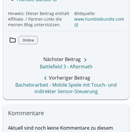
Hinweis: Dieser Beitrag enthält
Bildquelle:
Affiliate- / Partner-Links die
www.humblebundle.com
meinen Blog unterstützen.
open_in_new
folder
Online
keyboard_arrow_right
Nächster Beitrag
Battlefield 3 - Aftermath
keyboard_arrow_left
Vorheriger Beitrag
Bachelorarbeit - Mobile Spiele mit Touch- und
indirekter Sensor-Steuerung
Kommentare
Aktuell sind noch keine Kommentare zu diesem