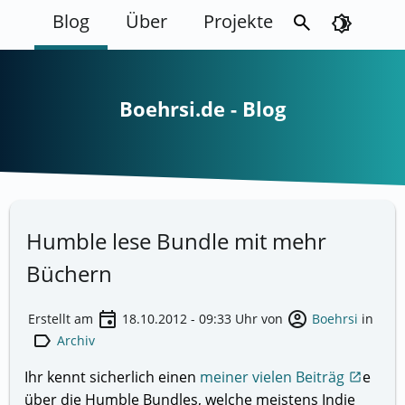
Blog
Über
Projekte
search
brightness_4
Boehrsi.de - Blog
Humble lese Bundle mit mehr
Büchern
event
account_circle
Erstellt am
18.10.2012 - 09:33
Uhr von
Boehrsi
in
label
Archiv
Ihr kennt sicherlich einen
meiner vielen Beiträg
e
open_in_new
über die Humble Bundles, welche meistens Indie