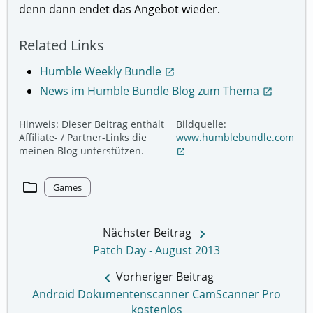
denn dann endet das Angebot wieder.
Related Links
Humble Weekly Bundle
open_in_new
News im Humble Bundle Blog zum Thema
open_in_new
Hinweis: Dieser Beitrag enthält
Bildquelle:
Affiliate- / Partner-Links die
www.humblebundle.com
meinen Blog unterstützen.
open_in_new
folder
Games
keyboard_arrow_right
Nächster Beitrag
Patch Day - August 2013
keyboard_arrow_left
Vorheriger Beitrag
Android Dokumentenscanner CamScanner Pro
kostenlos