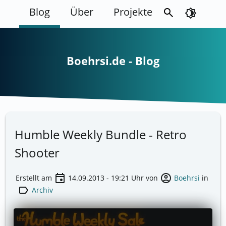
Blog
Über
Projekte
search
brightness_4
Boehrsi.de - Blog
Humble Weekly Bundle - Retro
Shooter
event
account_circle
Erstellt am
14.09.2013 - 19:21
Uhr von
Boehrsi
in
label
Archiv