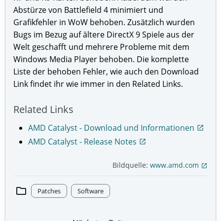
Abstürze von Battlefield 4 minimiert und
Grafikfehler in WoW behoben. Zusätzlich wurden
Bugs im Bezug auf ältere DirectX 9 Spiele aus der
Welt geschafft und mehrere Probleme mit dem
Windows Media Player behoben. Die komplette
Liste der behoben Fehler, wie auch den Download
Link findet ihr wie immer in den Related Links.
Related Links
AMD Catalyst - Download und Informationen
open_in_new
AMD Catalyst - Release Notes
open_in_new
Bildquelle:
www.amd.com
open_in_new
folder
Patches
Software