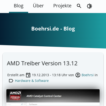
Blog
Über
Projekte
search
brightness_4
Boehrsi.de - Blog
AMD Treiber Version 13.12
event
account_circle
Erstellt am
19.12.2013 - 13:18
Uhr von
Boehrsi
in
label
Hardware & Software