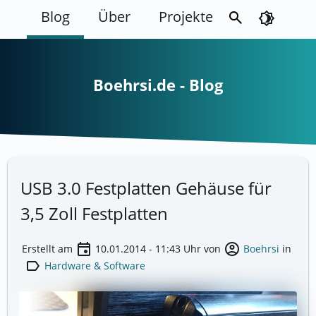
Blog
Über
Projekte
search
brightness_4
Boehrsi.de - Blog
USB 3.0 Festplatten Gehäuse für
3,5 Zoll Festplatten
event
account_circle
Erstellt am
10.01.2014 - 11:43
Uhr von
Boehrsi
in
label
Hardware & Software