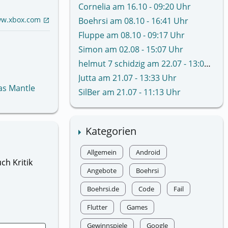
Cornelia am 16.10 - 09:20 Uhr
w.xbox.com
Boehrsi am 08.10 - 16:41 Uhr
open_in_new
Fluppe am 08.10 - 09:17 Uhr
Simon am 02.08 - 15:07 Uhr
helmut 7 schidzig am 22.07 - 13:02 Uhr
Jutta am 21.07 - 13:33 Uhr
das Mantle
SilBer am 21.07 - 11:13 Uhr
Kategorien
Allgemein
Android
ch Kritik
Angebote
Boehrsi
Boehrsi.de
Code
Fail
Flutter
Games
Gewinnspiele
Google