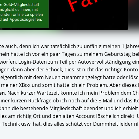
auch, denn ich war tatsächlich zu unfähig meinen 1 Jahres
chein hatte ich vor ein paar Tagen zu meinem Geburtstag
geworfen, Login-Daten zum Teil per Autovervollständigung e
gen dann aber der Schock, dies ist nicht das richtige Konto
h eigentlich mit dem Neuen zusammengelegt hatte oder lösc
 meiner XBox und somit hatte ich ein Problem. Aber dieses l
en
. Nach kurzer Wartezeit konnte ich mein Problem dem Ch
einer kurzen Rückfrage ob ich noch auf die E-Mail und das K
e dann die bestehende Mitgliedschaft beendet und ich erhiel
les am richtig Ort und den alten Account lösche ich direkt. 
Technik usw. hat, dies alles schützt vor Dummheit leider ni