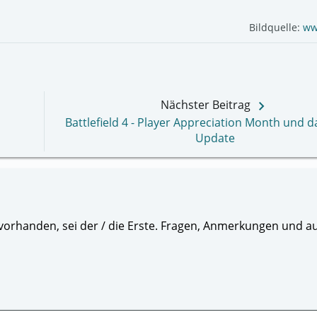
Bildquelle:
ww
keyboard_arrow_right
Nächster Beitrag
Battlefield 4 - Player Appreciation Month und 
Update
orhanden, sei der / die Erste. Fragen, Anmerkungen und au