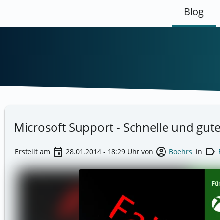
Blog
Microsoft Support - Schnelle und gute
event
account_circle
label
Erstellt am
28.01.2014 - 18:29
Uhr von
Boehrsi
in