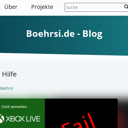
Über
Projekte
sear
Boehrsi.de - Blog
 Hilfe
Boehrsi