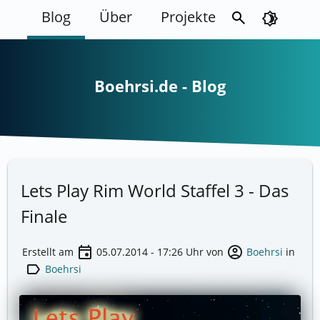
Blog
Über
Projekte
search
brightness_4
Boehrsi.de - Blog
Lets Play Rim World Staffel 3 - Das
Finale
event
account_circle
Erstellt am
05.07.2014 - 17:26
Uhr von
Boehrsi
in
label
Boehrsi