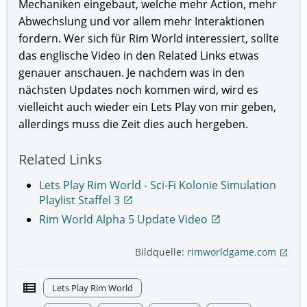
Mechaniken eingebaut, welche mehr Action, mehr
Abwechslung und vor allem mehr Interaktionen
fordern. Wer sich für Rim World interessiert, sollte
das englische Video in den Related Links etwas
genauer anschauen. Je nachdem was in den
nächsten Updates noch kommen wird, wird es
vielleicht auch wieder ein Lets Play von mir geben,
allerdings muss die Zeit dies auch hergeben.
Related Links
Lets Play Rim World - Sci-Fi Kolonie Simulation
Playlist Staffel 3
open_in_new
Rim World Alpha 5 Update Video
open_in_new
Bildquelle:
rimworldgame.com
open_in_new
view_list
Lets Play Rim World