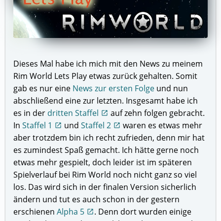
Dieses Mal habe ich mich mit den News zu meinem
Rim World Lets Play etwas zurück gehalten. Somit
gab es nur eine
News zur ersten Folge
und nun
abschließend eine zur letzten. Insgesamt habe ich
es in der
dritten Staffel
auf zehn folgen gebracht.
open_in_new
In
Staffel 1
und
Staffel 2
waren es etwas mehr
open_in_new
open_in_new
aber trotzdem bin ich recht zufrieden, denn mir hat
es zumindest Spaß gemacht. Ich hätte gerne noch
etwas mehr gespielt, doch leider ist im späteren
Spielverlauf bei Rim World noch nicht ganz so viel
los. Das wird sich in der finalen Version sicherlich
ändern und tut es auch schon in der gestern
erschienen
Alpha 5
. Denn dort wurden einige
open_in_new