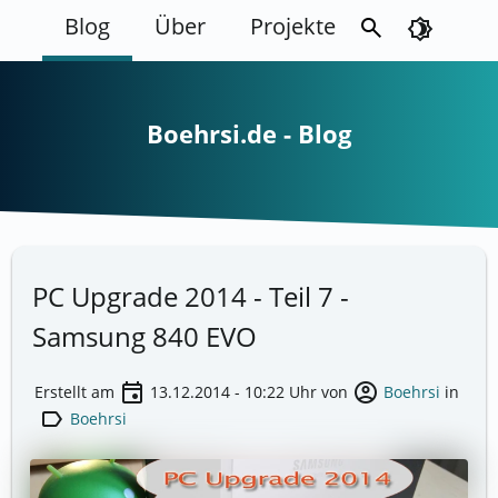
Blog
Über
Projekte
search
brightness_4
Boehrsi.de - Blog
PC Upgrade 2014 - Teil 7 -
Samsung 840 EVO
event
account_circle
Erstellt am
13.12.2014 - 10:22
Uhr von
Boehrsi
in
label
Boehrsi