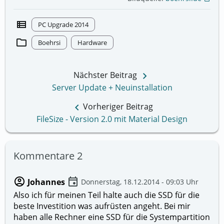
view_list
PC Upgrade 2014
folder
Boehrsi
Hardware
keyboard_arrow_right
Nächster Beitrag
Server Update + Neuinstallation
keyboard_arrow_left
Vorheriger Beitrag
FileSize - Version 2.0 mit Material Design
Kommentare
2
account_circle
event
Johannes
Donnerstag, 18.12.2014 - 09:03 Uhr
Also ich für meinen Teil halte auch die SSD für die
beste Investition was aufrüsten angeht. Bei mir
haben alle Rechner eine SSD für die Systempartition