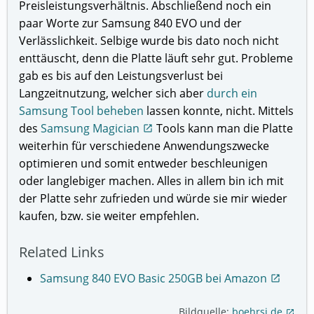
Preisleistungsverhältnis. Abschließend noch ein
paar Worte zur Samsung 840 EVO und der
Verlässlichkeit. Selbige wurde bis dato noch nicht
enttäuscht, denn die Platte läuft sehr gut. Probleme
gab es bis auf den Leistungsverlust bei
Langzeitnutzung, welcher sich aber
durch ein
Samsung Tool beheben
lassen konnte, nicht. Mittels
des
Samsung Magician
Tools kann man die Platte
open_in_new
weiterhin für verschiedene Anwendungszwecke
optimieren und somit entweder beschleunigen
oder langlebiger machen. Alles in allem bin ich mit
der Platte sehr zufrieden und würde sie mir wieder
kaufen, bzw. sie weiter empfehlen.
Related Links
Samsung 840 EVO Basic 250GB bei Amazon
open_in_new
Bildquelle:
boehrsi.de
open_in_new