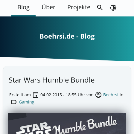
Blog
Über
Projekte
search
brightness_4
Boehrsi.de - Blog
Star Wars Humble Bundle
event
account_circle
Erstellt am
04.02.2015 - 18:55
Uhr von
Boehrsi
in
label
Gaming