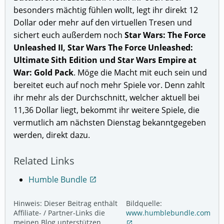
besonders mächtig fühlen wollt, legt ihr direkt 12
Dollar oder mehr auf den virtuellen Tresen und
sichert euch außerdem noch
Star Wars: The Force
Unleashed II, Star Wars The Force Unleashed:
Ultimate Sith Edition und Star Wars Empire at
War: Gold Pack
. Möge die Macht mit euch sein und
bereitet euch auf noch mehr Spiele vor. Denn zahlt
ihr mehr als der Durchschnitt, welcher aktuell bei
11,36 Dollar liegt, bekommt ihr weitere Spiele, die
vermutlich am nächsten Dienstag bekanntgegeben
werden, direkt dazu.
Related Links
Humble Bundle
open_in_new
Hinweis: Dieser Beitrag enthält
Bildquelle:
Affiliate- / Partner-Links die
www.humblebundle.com
meinen Blog unterstützen.
open_in_new