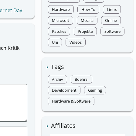
Hardware
How To
Linux
ternet Day
Microsoft
Mozilla
Online
Patches
Projekte
Software
Uni
Videos
ch Kritik
Tags
Archiv
Boehrsi
Development
Gaming
Hardware & Software
Affiliates