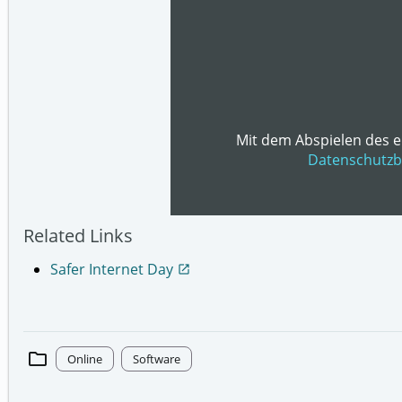
Mit dem Abspielen des e
Datenschutz
Related Links
Safer Internet Day
open_in_new
folder
Online
Software