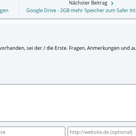
keyboard_arrow_right
Nächster Beitrag
ngen
Google Drive - 2GB mehr Speicher zum Safer In
orhanden, sei der / die Erste. Fragen, Anmerkungen und au