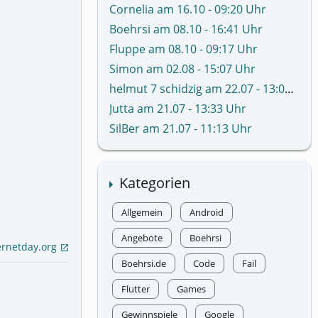
Cornelia am 16.10 - 09:20 Uhr
Boehrsi am 08.10 - 16:41 Uhr
Fluppe am 08.10 - 09:17 Uhr
Simon am 02.08 - 15:07 Uhr
helmut 7 schidzig am 22.07 - 13:02 Uhr
Jutta am 21.07 - 13:33 Uhr
SilBer am 21.07 - 11:13 Uhr
Kategorien
Allgemein
Android
Angebote
Boehrsi
ernetday.org
open_in_new
Boehrsi.de
Code
Fail
Flutter
Games
Gewinnspiele
Google