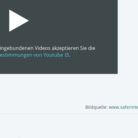
ingebundenen Videos akzeptieren Sie die
bestimmungen von Youtube
.
open_in_new
Bildquelle:
www.saferint