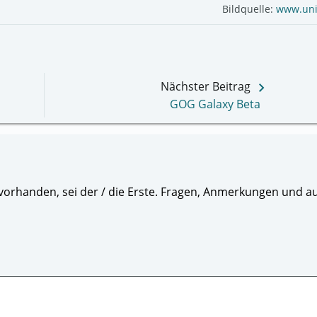
Bildquelle:
www.un
keyboard_arrow_right
Nächster Beitrag
GOG Galaxy Beta
orhanden, sei der / die Erste. Fragen, Anmerkungen und au