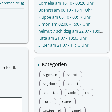
Cornelia am 16.10 - 09:20 Uhr
i-bremen.de
open_in_new
Boehrsi am 08.10 - 16:41 Uhr
Fluppe am 08.10 - 09:17 Uhr
Simon am 02.08 - 15:07 Uhr
helmut 7 schidzig am 22.07 - 13:02 Uhr
Jutta am 21.07 - 13:33 Uhr
SilBer am 21.07 - 11:13 Uhr
Kategorien
ch Kritik
Allgemein
Android
Angebote
Boehrsi
Boehrsi.de
Code
Fail
Flutter
Games
Gewinnspiele
Google