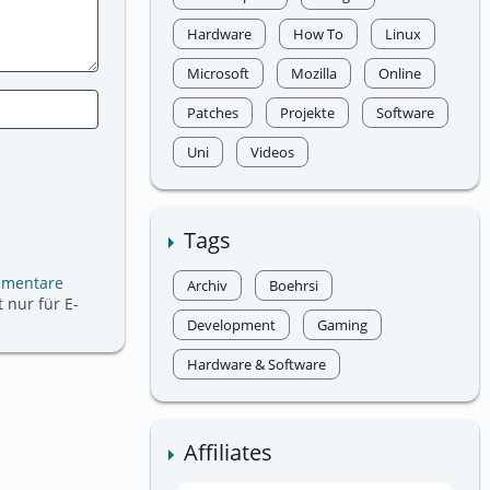
Hardware
How To
Linux
Microsoft
Mozilla
Online
Patches
Projekte
Software
Uni
Videos
Tags
mmentare
Archiv
Boehrsi
 nur für E-
Development
Gaming
Hardware & Software
Affiliates