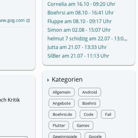
Cornelia am 16.10 - 09:20 Uhr
Boehrsi am 08.10 - 16:41 Uhr
ww.gog.com
Fluppe am 08.10 - 09:17 Uhr
open_in_new
Simon am 02.08 - 15:07 Uhr
helmut 7 schidzig am 22.07 - 13:02 Uhr
Jutta am 21.07 - 13:33 Uhr
SilBer am 21.07 - 11:13 Uhr
Kategorien
Allgemein
Android
ch Kritik
Angebote
Boehrsi
Boehrsi.de
Code
Fail
Flutter
Games
Gewinnspiele
Google