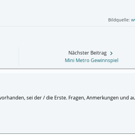
Bildquelle:
w
keyboard_arrow_right
Nächster Beitrag
Mini Metro Gewinnspiel
orhanden, sei der / die Erste. Fragen, Anmerkungen und au