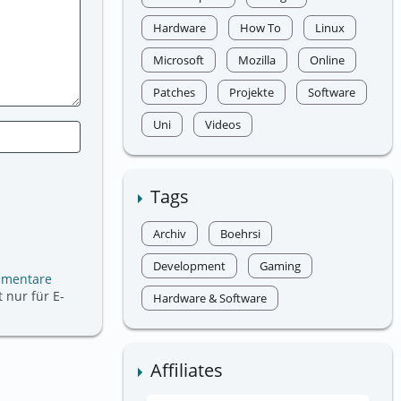
Hardware
How To
Linux
Microsoft
Mozilla
Online
Patches
Projekte
Software
Uni
Videos
Tags
Archiv
Boehrsi
Development
Gaming
mmentare
 nur für E-
Hardware & Software
Affiliates