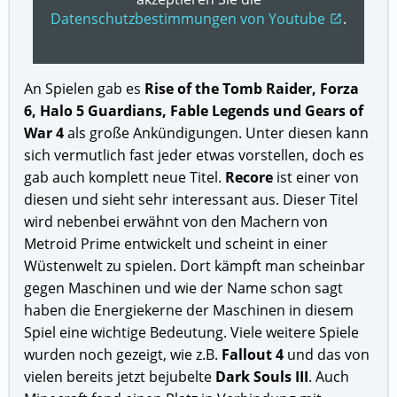
Datenschutzbestimmungen von Youtube
.
open_in_new
An Spielen gab es
Rise of the Tomb Raider, Forza
6, Halo 5 Guardians, Fable Legends und Gears of
War 4
als große Ankündigungen. Unter diesen kann
sich vermutlich fast jeder etwas vorstellen, doch es
gab auch komplett neue Titel.
Recore
ist einer von
diesen und sieht sehr interessant aus. Dieser Titel
wird nebenbei erwähnt von den Machern von
Metroid Prime entwickelt und scheint in einer
Wüstenwelt zu spielen. Dort kämpft man scheinbar
gegen Maschinen und wie der Name schon sagt
haben die Energiekerne der Maschinen in diesem
Spiel eine wichtige Bedeutung. Viele weitere Spiele
wurden noch gezeigt, wie z.B.
Fallout 4
und das von
vielen bereits jetzt bejubelte
Dark Souls III
. Auch