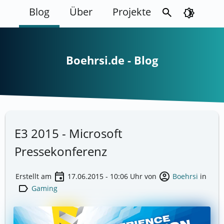
Blog
Über
Projekte
search
brightness_4
Boehrsi.de - Blog
E3 2015 - Microsoft
Pressekonferenz
event
account_circle
Erstellt am
17.06.2015 - 10:06
Uhr von
Boehrsi
in
label
Gaming