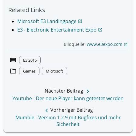
Related Links
Microsoft E3 Landingpage
open_in_new
E3 - Electronic Entertainment Expo
open_in_new
Bildquelle:
www.e3expo.com
open_in_new
view_list
E3 2015
folder
Games
Microsoft
keyboard_arrow_right
Nächster Beitrag
Youtube - Der neue Player kann getestet werden
keyboard_arrow_left
Vorheriger Beitrag
Mumble - Version 1.2.9 mit Bugfixes und mehr
Sicherheit