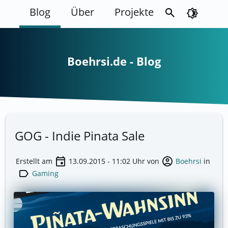
Blog
Über
Projekte
search
brightness_4
Boehrsi.de - Blog
GOG - Indie Pinata Sale
event
account_circle
Erstellt am
13.09.2015 - 11:02
Uhr von
Boehrsi
in
label
Gaming