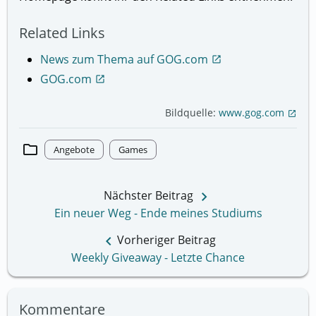
Related Links
News zum Thema auf GOG.com
open_in_new
GOG.com
open_in_new
Bildquelle:
www.gog.com
open_in_new
folder
Angebote
Games
keyboard_arrow_right
Nächster Beitrag
Ein neuer Weg - Ende meines Studiums
keyboard_arrow_left
Vorheriger Beitrag
Weekly Giveaway - Letzte Chance
Kommentare