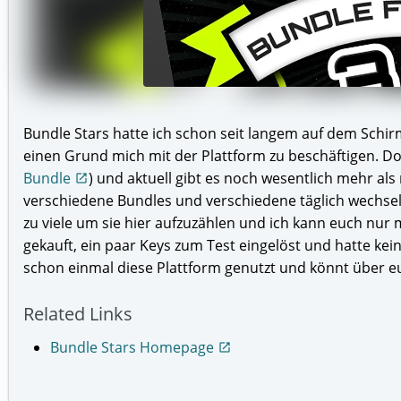
Bundle Stars hatte ich schon seit langem auf dem Schir
einen Grund mich mit der Plattform zu beschäftigen. Doc
Bundle
) und aktuell gibt es noch wesentlich mehr al
open_in_new
verschiedene Bundles und verschiedene täglich wech
zu viele um sie hier aufzuzählen und ich kann euch nur 
gekauft, ein paar Keys zum Test eingelöst und hatte kein
schon einmal diese Plattform genutzt und könnt über e
Related Links
Bundle Stars Homepage
open_in_new