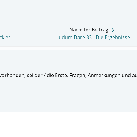
keyboard_arrow_right
Nächster Beitrag
ckler
Ludum Dare 33 - Die Ergebnisse
orhanden, sei der / die Erste. Fragen, Anmerkungen und au