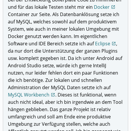
und für das lokale Testen steht mir ein
Docker
open_in_new
Container zur Seite. Als Datenbanklösung setze ich
auf MySQL, welches sowohl auf dem produktivem
System, wie auch in meiner lokalen Umgebung mit
Docker genutzt werden kann. Im eigentlichen
Software und IDE Bereich setzte ich auf
Eclipse
,
open_in_new
da nur dort die Unterstützung der ganzen Plugins
usw. komplett gegeben ist. Da ich unter Android auf
Android Studio setze, würde ich gerne IntelliJ
nutzen, nur leider fehlen dort ein paar Funktionen
die ich benötige. Zur lokalen und schnellen
Administration der MySQL Daten setzte ich auf
MySQL Workbench
. Dieses ist funktional, wenn
open_in_new
auch nicht ideal, aber ich bin irgendwie an dem Tool
hängen geblieben. Das ganze Projekt ist relativ
umfangreich und soll am Ende eine produktive
Umgebung zur Verfügung stellen, welche auch