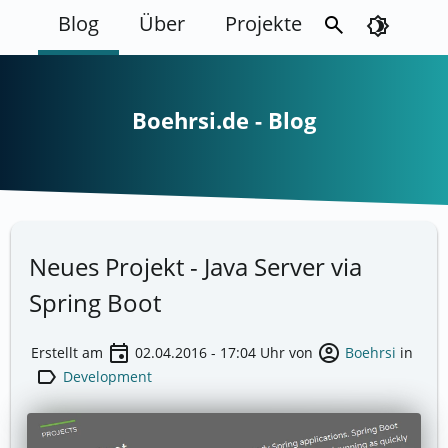
Blog
Über
Projekte
search
brightness_4
Boehrsi.de - Blog
Neues Projekt - Java Server via
Spring Boot
event
account_circle
Erstellt am
02.04.2016 - 17:04
Uhr von
Boehrsi
in
label
Development