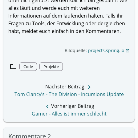
öffentlich genutzt werden soll. Ich bin gespannt wie
alles läuft und werde euch mit weiteren
Informationen auf dem laufenden halten. Falls ihr
Fragen zu Tools, der Entwicklung oder dergleichen
habt, meldet euch einfach in den Kommentaren.
Bildquelle:
projects.spring.io
open_in_new
folder
Code
Projekte
keyboard_arrow_right
Nächster Beitrag
Tom Clancy’s - The Division - Incursions Update
keyboard_arrow_left
Vorheriger Beitrag
Gamer - Alles ist immer schlecht
Kommentare
2