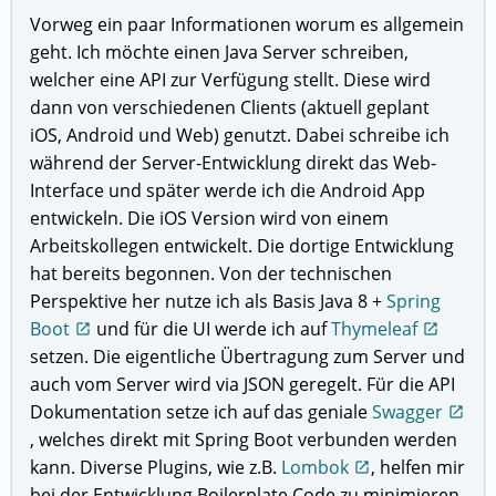
Vorweg ein paar Informationen worum es allgemein
geht. Ich möchte einen Java Server schreiben,
welcher eine API zur Verfügung stellt. Diese wird
dann von verschiedenen Clients (aktuell geplant
iOS, Android und Web) genutzt. Dabei schreibe ich
während der Server-Entwicklung direkt das Web-
Interface und später werde ich die Android App
entwickeln. Die iOS Version wird von einem
Arbeitskollegen entwickelt. Die dortige Entwicklung
hat bereits begonnen. Von der technischen
Perspektive her nutze ich als Basis Java 8 +
Spring
Boot
und für die UI werde ich auf
Thymeleaf
open_in_new
open_in_new
setzen. Die eigentliche Übertragung zum Server und
auch vom Server wird via JSON geregelt. Für die API
Dokumentation setze ich auf das geniale
Swagger
open_in_new
, welches direkt mit Spring Boot verbunden werden
kann. Diverse Plugins, wie z.B.
Lombok
, helfen mir
open_in_new
bei der Entwicklung Boilerplate Code zu minimieren