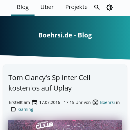
Blog
Über
Projekte
search
brightness_4
Boehrsi.de - Blog
Tom Clancy's Splinter Cell
kostenlos auf Uplay
event
account_circle
Erstellt am
17.07.2016 - 17:15
Uhr von
Boehrsi
in
label
Gaming