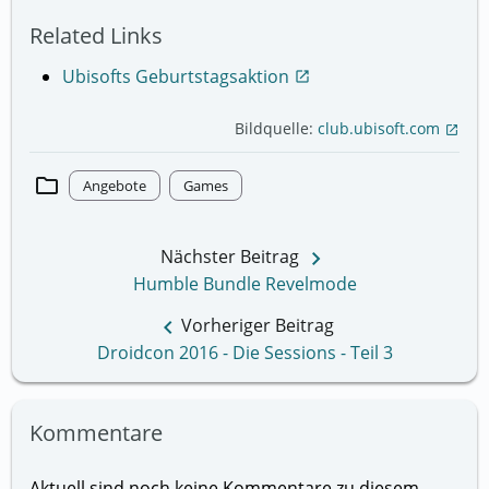
Related Links
Ubisofts Geburtstagsaktion
open_in_new
Bildquelle:
club.ubisoft.com
open_in_new
folder
Angebote
Games
keyboard_arrow_right
Nächster Beitrag
Humble Bundle Revelmode
keyboard_arrow_left
Vorheriger Beitrag
Droidcon 2016 - Die Sessions - Teil 3
Kommentare
Aktuell sind noch keine Kommentare zu diesem