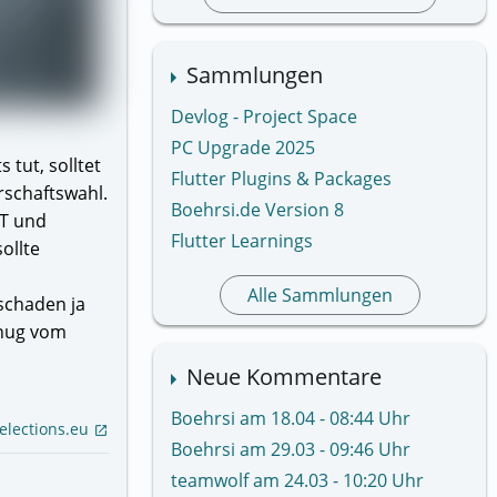
Sammlungen
Devlog - Project Space
PC Upgrade 2025
tut, solltet
Flutter Plugins & Packages
rschaftswahl.
Boehrsi.de Version 8
IT und
Flutter Learnings
ollte
Alle Sammlungen
 schaden ja
enug vom
Neue Kommentare
Boehrsi am 18.04 - 08:44 Uhr
lections.eu
open_in_new
Boehrsi am 29.03 - 09:46 Uhr
teamwolf am 24.03 - 10:20 Uhr