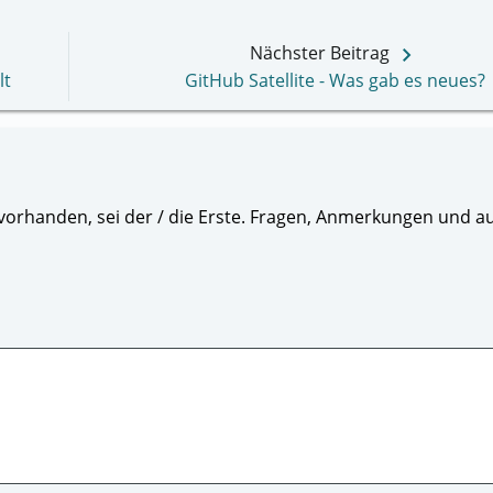
keyboard_arrow_right
Nächster Beitrag
lt
GitHub Satellite - Was gab es neues?
orhanden, sei der / die Erste. Fragen, Anmerkungen und au