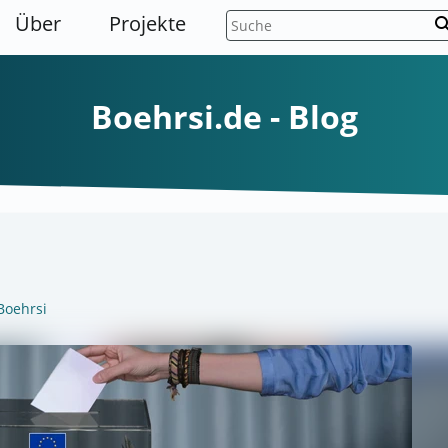
Über
Projekte
sear
Boehrsi.de - Blog
Boehrsi