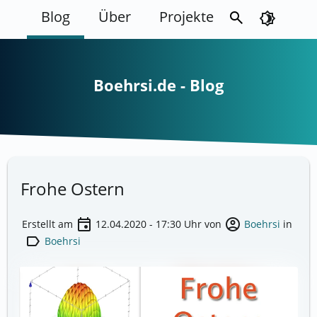
Blog
Über
Projekte
search
brightness_4
Boehrsi.de - Blog
Frohe Ostern
event
account_circle
Erstellt am
12.04.2020 - 17:30
Uhr von
Boehrsi
in
label
Boehrsi