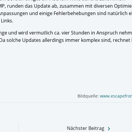
UMP, runden das Update ab, zusammen mit diversen Optimi
Anpassungen und einige Fehlerbehebungen sind natürlich e
 Links.
ange und wird vermutlich ca. vier Stunden in Anspruch neh
 Da solche Updates allerdings immer komplex sind, rechnet 
Bildquelle:
www.escapefro
keyboard_arrow_right
Nächster Beitrag