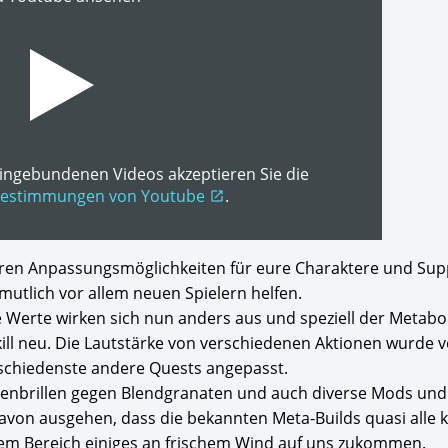
ingebundenen Videos akzeptieren Sie die
bestimmungen von Youtube
.
open_in_new
seren Anpassungsmöglichkeiten für eure Charaktere und Sup
rmutlich vor allem neuen Spielern helfen.
se Werte wirken sich nun anders aus und speziell der Metabol
ill neu. Die Lautstärke von verschiedenen Aktionen wurde v
rschiedenste andere Quests angepasst.
nnenbrillen gegen Blendgranaten und auch diverse Mods und
von ausgehen, dass die bekannten Meta-Builds quasi alle 
em Bereich einiges an frischem Wind auf uns zukommen.