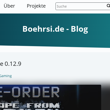
Über
Projekte
sear
Boehrsi.de - Blog
e 0.12.9
Gaming