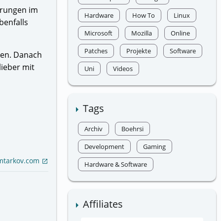
erungen im
Hardware
How To
Linux
benfalls
Microsoft
Mozilla
Online
Patches
Projekte
Software
men. Danach
lieber mit
Uni
Videos
Tags
Archiv
Boehrsi
Development
Gaming
mtarkov.com
open_in_new
Hardware & Software
Affiliates