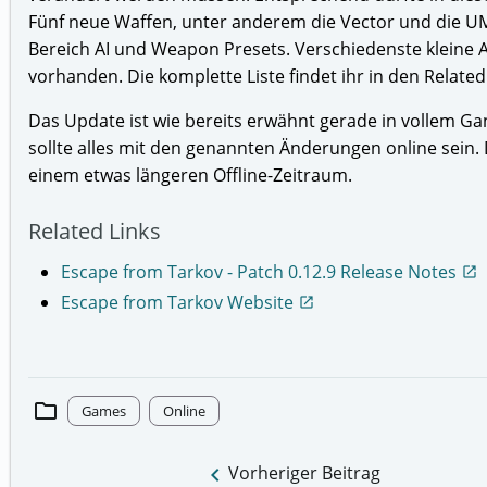
Fünf neue Waffen, unter anderem die Vector und die 
Bereich AI und Weapon Presets. Verschiedenste kleine 
vorhanden. Die komplette Liste findet ihr in den Related
Das Update ist wie bereits erwähnt gerade in vollem G
sollte alles mit den genannten Änderungen online sein.
einem etwas längeren Offline-Zeitraum.
Related Links
Escape from Tarkov - Patch 0.12.9 Release Notes
open_in_new
Escape from Tarkov Website
open_in_new
folder
Games
Online
keyboard_arrow_left
Vorheriger Beitrag