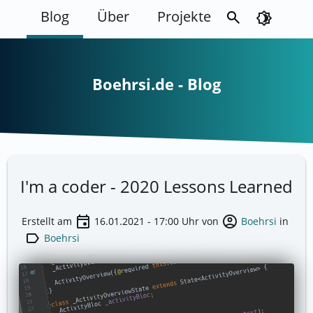
Blog
Über
Projekte
search
brightness_4
Boehrsi.de - Blog
I'm a coder - 2020 Lessons Learned
event
account_circle
Erstellt am
16.01.2021 - 17:00
Uhr von
Boehrsi
in
label
Boehrsi