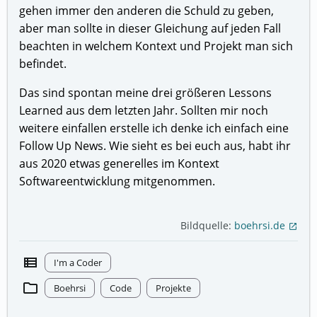
gehen immer den anderen die Schuld zu geben,
aber man sollte in dieser Gleichung auf jeden Fall
beachten in welchem Kontext und Projekt man sich
befindet.
Das sind spontan meine drei größeren Lessons
Learned aus dem letzten Jahr. Sollten mir noch
weitere einfallen erstelle ich denke ich einfach eine
Follow Up News. Wie sieht es bei euch aus, habt ihr
aus 2020 etwas generelles im Kontext
Softwareentwicklung mitgenommen.
Bildquelle:
boehrsi.de
open_in_new
view_list
I'm a Coder
folder
Boehrsi
Code
Projekte