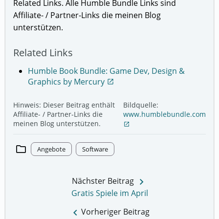
Related Links. Alle Humble Bundle Links sind
Affiliate- / Partner-Links die meinen Blog
unterstützen.
Related Links
Humble Book Bundle: Game Dev, Design &
Graphics by Mercury
open_in_new
Hinweis: Dieser Beitrag enthält
Bildquelle:
Affiliate- / Partner-Links die
www.humblebundle.com
meinen Blog unterstützen.
open_in_new
folder
Angebote
Software
keyboard_arrow_right
Nächster Beitrag
Gratis Spiele im April
keyboard_arrow_left
Vorheriger Beitrag