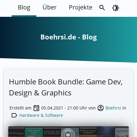
Blog
Über
Projekte
search
brightness_4
Boehrsi.de - Blog
Humble Book Bundle: Game Dev,
Design & Graphics
event
account_circle
Erstellt am
05.04.2021 - 21:00
Uhr von
Boehrsi
in
label
Hardware & Software