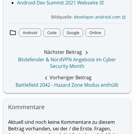
Android Dev Summit 2021 Webseite
open_in_new
Bildquelle:
developer.android.com
open_in_new
folder
Android
Code
Google
Online
keyboard_arrow_right
Nächster Beitrag
Bitdefender & NordVPN Angebote im Cyber
Security Month
keyboard_arrow_left
Vorheriger Beitrag
Battlefield 2042 - Hazard Zone Modus enthüllt
Kommentare
Aktuell sind noch keine Kommentare zu diesem
Beitrag vorhanden, sei der / die Erste. Fragen,