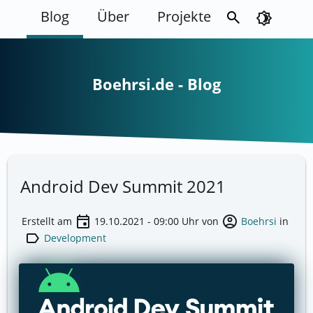
Blog
Über
Projekte
search
brightness_4
Boehrsi.de - Blog
Android Dev Summit 2021
event
account_circle
Erstellt am
19.10.2021 - 09:00
Uhr von
Boehrsi
in
label
Development