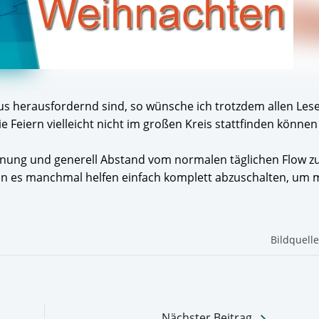
aus herausfordernd sind, so wünsche ich trotzdem allen Les
e Feiern vielleicht nicht im großen Kreis stattfinden können
nnung und generell Abstand vom normalen täglichen Flow 
nn es manchmal helfen einfach komplett abzuschalten, um m
Bildquell
keyboard_arrow_right
Nächster Beitrag