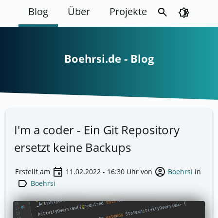
Blog
Über
Projekte
search
brightness_4
Boehrsi.de - Blog
I'm a coder - Ein Git Repository
ersetzt keine Backups
event
account_circle
Erstellt am
11.02.2022 - 16:30
Uhr von
Boehrsi
in
label
Boehrsi