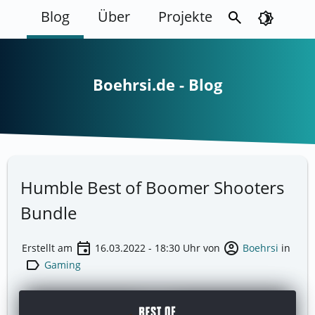
Blog
Über
Projekte
search
brightness_4
Boehrsi.de - Blog
Humble Best of Boomer Shooters
Bundle
event
account_circle
Erstellt am
16.03.2022 - 18:30
Uhr von
Boehrsi
in
label
Gaming