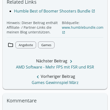
Related Links
Humble Best of Boomer Shooters Bundle
open_in_new
Hinweis: Dieser Beitrag enthält
Bildquelle:
Affiliate- / Partner-Links die
www.humblebundle.com
meinen Blog unterstützen.
open_in_new
folder
Angebote
Games
keyboard_arrow_right
Nächster Beitrag
AMD Software - Mehr FPS mit FSR und RSR
keyboard_arrow_left
Vorheriger Beitrag
Games Gewinnspiel März
Kommentare