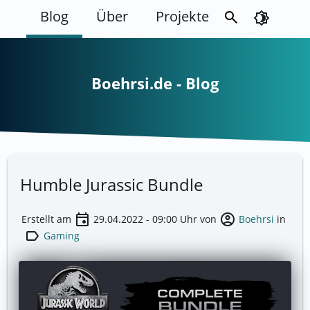
Blog
Über
Projekte
search
brightness_4
Boehrsi.de - Blog
Humble Jurassic Bundle
event
account_circle
Erstellt am
29.04.2022 - 09:00
Uhr von
Boehrsi
in
label
Gaming