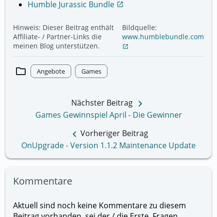
Humble Jurassic Bundle
open_in_new
Hinweis: Dieser Beitrag enthält
Bildquelle:
Affiliate- / Partner-Links die
www.humblebundle.com
meinen Blog unterstützen.
open_in_new
folder
Angebote
Games
keyboard_arrow_right
Nächster Beitrag
Games Gewinnspiel April - Die Gewinner
keyboard_arrow_left
Vorheriger Beitrag
OnUpgrade - Version 1.1.2 Maintenance Update
Kommentare
Aktuell sind noch keine Kommentare zu diesem
Beitrag vorhanden, sei der / die Erste. Fragen,