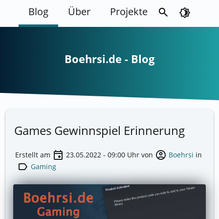
Blog
Über
Projekte
search
brightness_4
Boehrsi.de - Blog
Games Gewinnspiel Erinnerung
event
account_circle
Erstellt am
23.05.2022 - 09:00
Uhr von
Boehrsi
in
label
Gaming