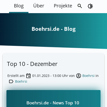
Blog
Über
Projekte
search
brightness_4
Boehrsi.de - Blog
Top 10 - Dezember
event
account_circle
Erstellt am
01.01.2023 - 13:00
Uhr von
Boehrsi
in
label
Boehrsi