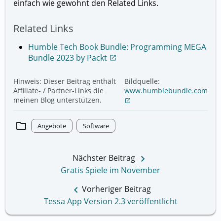
einfach wie gewohnt den Related Links.
Related Links
Humble Tech Book Bundle: Programming MEGA
Bundle 2023 by Packt
open_in_new
Hinweis: Dieser Beitrag enthält
Bildquelle:
Affiliate- / Partner-Links die
www.humblebundle.com
meinen Blog unterstützen.
open_in_new
folder
Angebote
Software
keyboard_arrow_right
Nächster Beitrag
Gratis Spiele im November
keyboard_arrow_left
Vorheriger Beitrag
Tessa App Version 2.3 veröffentlicht