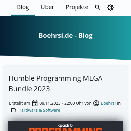
Blog
Über
Projekte
search
brightness_4
Boehrsi.de - Blog
Humble Programming MEGA
Bundle 2023
event
account_circle
Erstellt am
08.11.2023 - 22:00
Uhr von
Boehrsi
in
label
Hardware & Software