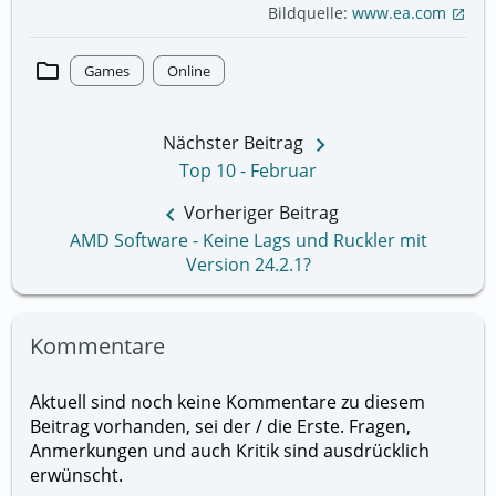
Bildquelle:
www.ea.com
open_in_new
folder
Games
Online
keyboard_arrow_right
Nächster Beitrag
Top 10 - Februar
keyboard_arrow_left
Vorheriger Beitrag
AMD Software - Keine Lags und Ruckler mit
Version 24.2.1?
Kommentare
Aktuell sind noch keine Kommentare zu diesem
Beitrag vorhanden, sei der / die Erste. Fragen,
Anmerkungen und auch Kritik sind ausdrücklich
erwünscht.