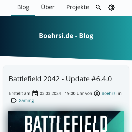
Blog
Über
Projekte
search
brightness_4
Boehrsi.de - Blog
Battlefield 2042 - Update #6.4.0
event
account_circle
Erstellt am
03.03.2024 - 19:00
Uhr von
Boehrsi
in
label
Gaming