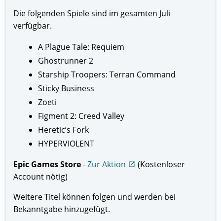
Die folgenden Spiele sind im gesamten Juli
verfügbar.
A Plague Tale: Requiem
Ghostrunner 2
Starship Troopers: Terran Command
Sticky Business
Zoeti
Figment 2: Creed Valley
Heretic’s Fork
HYPERVIOLENT
Epic Games Store
-
Zur Aktion
(Kostenloser
open_in_new
Account nötig)
Weitere Titel können folgen und werden bei
Bekanntgabe hinzugefügt.