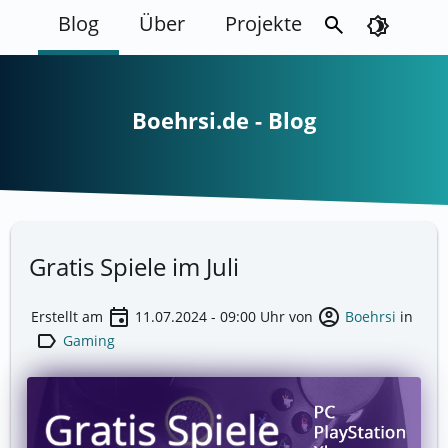
Blog
Über
Projekte
search
brightness_4
Boehrsi.de - Blog
Gratis Spiele im Juli
event
account_circle
Erstellt am
11.07.2024 - 09:00
Uhr von
Boehrsi
in
label
Gaming