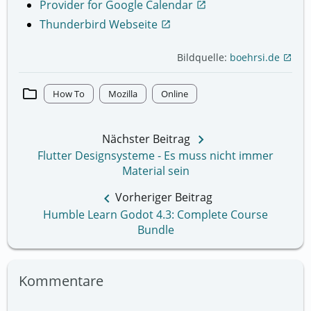
Provider for Google Calendar
open_in_new
Thunderbird Webseite
open_in_new
Bildquelle:
boehrsi.de
open_in_new
folder
How To
Mozilla
Online
keyboard_arrow_right
Nächster Beitrag
Flutter Designsysteme - Es muss nicht immer
Material sein
keyboard_arrow_left
Vorheriger Beitrag
Humble Learn Godot 4.3: Complete Course
Bundle
Kommentare