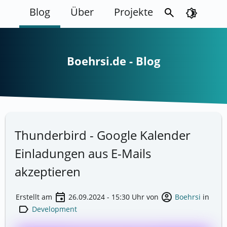
Blog
Über
Projekte
search
brightness_4
Boehrsi.de - Blog
Thunderbird - Google Kalender
Einladungen aus E-Mails
akzeptieren
event
account_circle
Erstellt am
26.09.2024 - 15:30
Uhr von
Boehrsi
in
label
Development