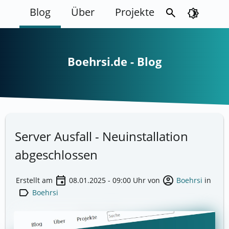
Blog
Über
Projekte
search
brightness_4
Boehrsi.de - Blog
Server Ausfall - Neuinstallation
abgeschlossen
event
account_circle
Erstellt am
08.01.2025 - 09:00
Uhr von
Boehrsi
in
label
Boehrsi