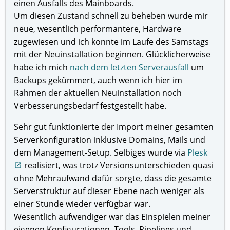
einen Ausfalls des Mainboards.
Um diesen Zustand schnell zu beheben wurde mir
neue, wesentlich performantere, Hardware
zugewiesen und ich konnte im Laufe des Samstags
mit der Neuinstallation beginnen. Glücklicherweise
habe ich mich
nach dem letzten Serverausfall
um
Backups gekümmert, auch wenn ich hier im
Rahmen der aktuellen Neuinstallation noch
Verbesserungsbedarf festgestellt habe.
Sehr gut funktionierte der Import meiner gesamten
Serverkonfiguration inklusive Domains, Mails und
dem Management-Setup. Selbiges wurde via
Plesk
realisiert, was trotz Versionsunterschieden quasi
open_in_new
ohne Mehraufwand dafür sorgte, dass die gesamte
Serverstruktur auf dieser Ebene nach weniger als
einer Stunde wieder verfügbar war.
Wesentlich aufwendiger war das Einspielen meiner
eigenen Konfigurationen, Tools, Pipelines und