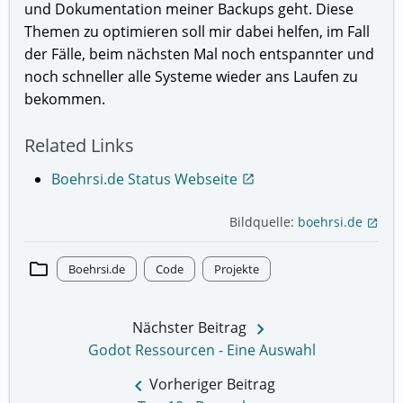
und Dokumentation meiner Backups geht. Diese
Themen zu optimieren soll mir dabei helfen, im Fall
der Fälle, beim nächsten Mal noch entspannter und
noch schneller alle Systeme wieder ans Laufen zu
bekommen.
Related Links
Boehrsi.de Status Webseite
open_in_new
Bildquelle:
boehrsi.de
open_in_new
folder
Boehrsi.de
Code
Projekte
keyboard_arrow_right
Nächster Beitrag
Godot Ressourcen - Eine Auswahl
keyboard_arrow_left
Vorheriger Beitrag