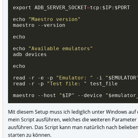
export ADB_SERVER_SOCKET
=
echo 
"Maestro version"
echo 
"Available emulators"
read -r -e -p 
"Emulator: "
 -i 
"
$EMULATOR
read -r -p 
"Test file: "
maestro --host 
"
$IP
"
 --device 
"
$emulator
Mit diesem Setup muss ich lediglich unter Windows auf 
mein Script ausführen, welches die weiteren Parameter
ausführen. Das Script kann man natürlich nach beliebe
starten zu können.