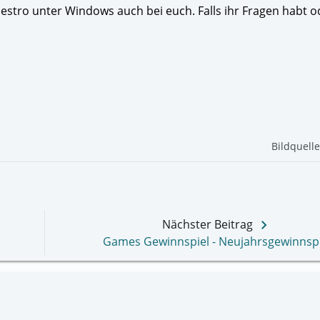
aestro unter Windows auch bei euch. Falls ihr Fragen habt o
Bildquell
keyboard_arrow_right
Nächster Beitrag
Games Gewinnspiel - Neujahrsgewinnspi