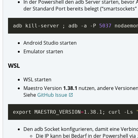
In der Powershell den adb Server starten, bevor 
der Standard Port bereits belegt (“smartsockets” 
adb kill-server ; adb -a -P 
5037
Android Studio starten
Emulator starten
WSL
WSL starten
Maestro Version
1.38.1
nutzen, andere Versionen f
Siehe
GitHub Issue
open_in_new
export MAESTRO_VERSION
=
1.38.1; curl -Ls 
Den adb Socket konfigurieren, damit eine Verbi
Die IP kann bei Bedarf in der Powershell via