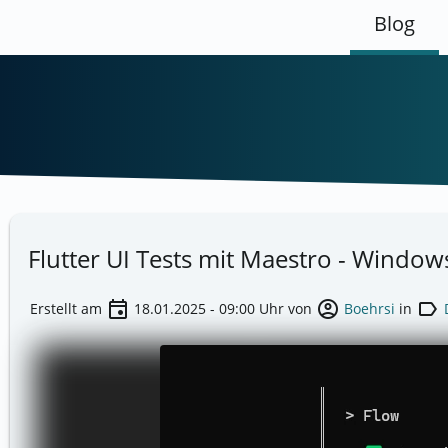
Blog
Flutter UI Tests mit Maestro - Wind
event
account_circle
label
Erstellt am
18.01.2025 - 09:00
Uhr von
Boehrsi
in