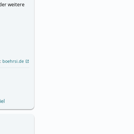
der weitere
e:
boehrsi.de
open_in_new
el