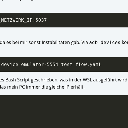
a es bei mir sonst Instabilitäten gab. Via
kön
adb devices
s Bash Script geschrieben, was in der WSL ausgeführt wird. 
das mein PC immer die gleiche IP erhält.