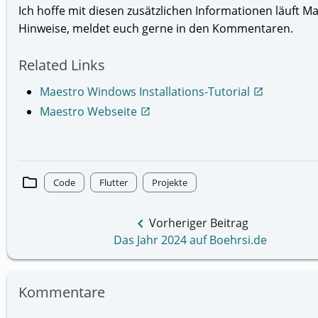
Ich hoffe mit diesen zusätzlichen Informationen läuft M
Hinweise, meldet euch gerne in den Kommentaren.
Related Links
Maestro Windows Installations-Tutorial
open_in_new
Maestro Webseite
open_in_new
folder
Code
Flutter
Projekte
keyboard_arrow_left
Vorheriger Beitrag
Das Jahr 2024 auf Boehrsi.de
Kommentare