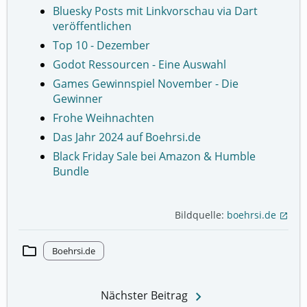
Bluesky Posts mit Linkvorschau via Dart
veröffentlichen
Top 10 - Dezember
Godot Ressourcen - Eine Auswahl
Games Gewinnspiel November - Die
Gewinner
Frohe Weihnachten
Das Jahr 2024 auf Boehrsi.de
Black Friday Sale bei Amazon & Humble
Bundle
Bildquelle:
boehrsi.de
open_in_new
folder
Boehrsi.de
keyboard_arrow_right
Nächster Beitrag