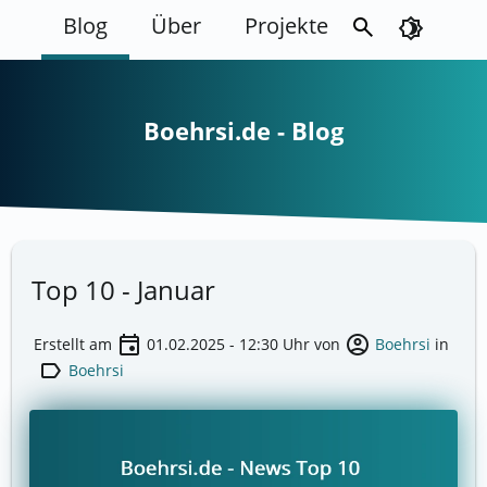
Blog
Über
Projekte
search
brightness_4
Boehrsi.de - Blog
Top 10 - Januar
event
account_circle
Erstellt am
01.02.2025 - 12:30
Uhr von
Boehrsi
in
label
Boehrsi