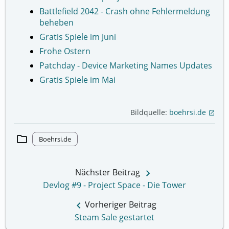
Battlefield 2042 - Crash ohne Fehlermeldung
beheben
Gratis Spiele im Juni
Frohe Ostern
Patchday - Device Marketing Names Updates
Gratis Spiele im Mai
Bildquelle:
boehrsi.de
open_in_new
folder
Boehrsi.de
keyboard_arrow_right
Nächster Beitrag
Devlog #9 - Project Space - Die Tower
keyboard_arrow_left
Vorheriger Beitrag
Steam Sale gestartet