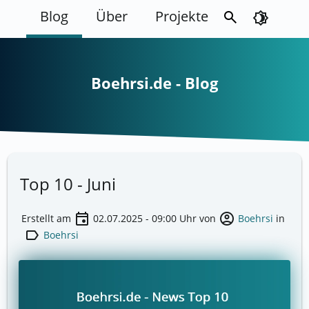
Blog
Über
Projekte
search
brightness_4
Boehrsi.de - Blog
Top 10 - Juni
event
account_circle
Erstellt am
02.07.2025 - 09:00
Uhr von
Boehrsi
in
label
Boehrsi