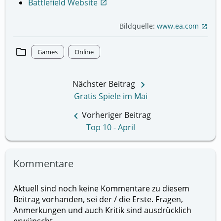
Battlefield Website
open_in_new
Bildquelle:
www.ea.com
open_in_new
folder
Games
Online
keyboard_arrow_right
Nächster Beitrag
Gratis Spiele im Mai
keyboard_arrow_left
Vorheriger Beitrag
Top 10 - April
Kommentare
Aktuell sind noch keine Kommentare zu diesem
Beitrag vorhanden, sei der / die Erste. Fragen,
Anmerkungen und auch Kritik sind ausdrücklich
erwünscht.