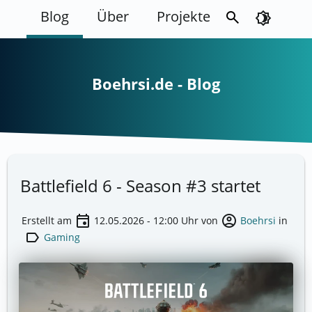
Blog
Über
Projekte
search
brightness_4
Boehrsi.de - Blog
Battlefield 6 - Season #3 startet
event
account_circle
Erstellt am
12.05.2026 - 12:00
Uhr von
Boehrsi
in
label
Gaming